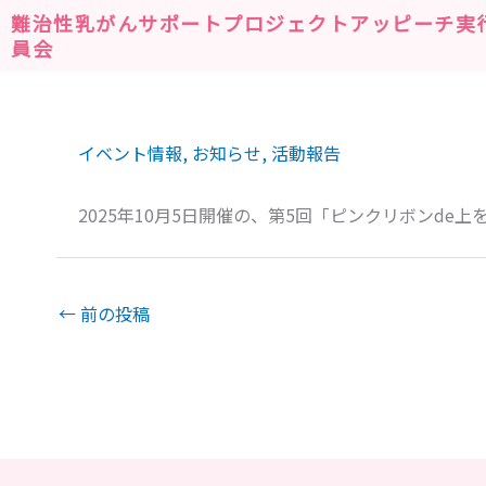
内
難治性乳がんサポートプロジェクトアッピーチ実
容
員会
を
ス
キ
イベント情報
,
お知らせ
,
活動報告
ッ
プ
2025年10月5日開催の、第5回「ピンクリボンd
←
前の投稿