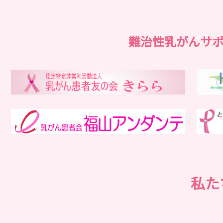
難治性乳がんサ
私た